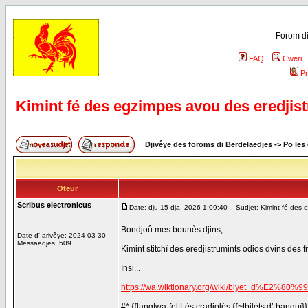
Forom di
FAQ
Cweri
Pr
Kimint fé des egzimpes avou des eredjis
Djivêye des foroms di Berdelaedjes
->
Po les
Oteur
Scribus electronicus
Date: dju 15 dja, 2026 1:09:40
Sudjet: Kimint fé des e
Bondjoû mes bounès djins,
Date d' arivêye: 2024-03-30
Messaedjes: 509
Kimint stitchî des eredjistrumints odios dvins des 
Insi...
https://wa.wiktionary.org/wiki/biyet_d%E2%8
#* {{lang|wa-fel|Lès cradjolés {{~|bilèts d’ banquî}