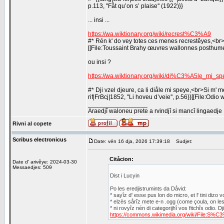
p.113, ''Fåt qu’on s’ plaise'' (1922)}}
... insi ...
https://wa.wiktionary.org/wiki/recrest%C3%A9
#* Rén k' do vey totes ces menes recrestêyes,<br>Li 
[[File:Toussaint Brahy œuvres wallonnes posthum
ou insi ?
https://wa.wiktionary.org/wiki/di%C3%A5le_mi_sp
#* Dji vzel djeure, ca li diåle mi speye,<br>Si m' m
rif|FrBcj|1852, ''Li hoveu d’veie'', p.56}}[[File:Odi
_________________
Araedjî waloneu prete a rvindjî si mancî lingaedje
Rivni al copete
Scribus electronicus
Date: vén 16 dja, 2026 17:39:18
Sudjet:
Citåcion:
Date d' arivêye: 2024-03-30
Messaedjes: 509
Dist i Lucyin
Po les eredjistrumints da Dåvid:
* sayîz d' esse pus lon do micro, et l' tini diz
* elzès sårîz mete e-n .ogg (come çoula, on les ôr
* ni rovyîz nén di categorijhî vos fitchîs odio. Dji
https://commons.wikimedia.org/wiki/File:S%C