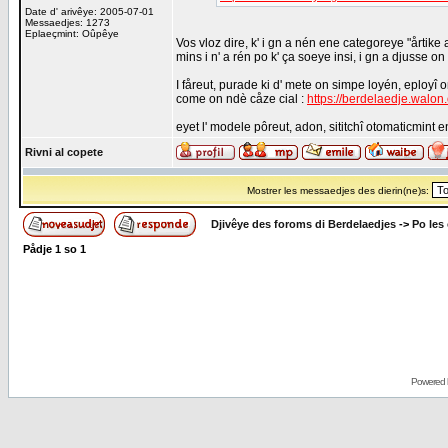
Date d' arivêye: 2005-07-01
Messaedjes: 1273
Eplaeçmint: Oûpêye
Vos vloz dire, k' i gn a nén ene categoreye "årtike 
mins i n' a rén po k' ça soeye insi, i gn a djusse on l
I fåreut, purade ki d' mete on simpe loyén, eployî 
come on ndè cåze cial :
https://berdelaedje.walon
eyet l' modele pôreut, adon, sititchî otomaticmint 
Rivni al copete
Mostrer les messaedjes des dierin(ne)s:
Djivêye des foroms di Berdelaedjes
->
Po les
Pådje
1
so
1
Powered