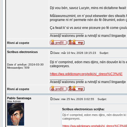
Dji vou bén, savoz Lucyin, mins mi dictafone fwait t
Målawureuzmint, on n' pout ebeweter des sfwaits fit
programe ni m' permete nén do fé ôtrumint, edon 
Ça fwait k' si vs avoz ene piceure po fé come çoula 
_________________
Araedjî waloneu prete a rvindjî si mancî lingaedje
Rivni al copete
Scribus electronicus
Date: mår 10 fev, 2026 19:15:23
Sudjet:
Dji n' comprind, edon mes djins, nén douvén ki ls 
Date d' arivêye: 2024-03-30
categoreyes.
Messaedjes: 509
https://wa.wiktionary.org/wiki/si_dress%C3%AE
_________________
Araedjî waloneu prete a rvindjî si mancî lingaedje
Rivni al copete
Pablo Saratxaga
Date: mie 25 fev, 2026 3:02:55
Sudjet:
Site Admin
Scribus electronicus scrijha:
Dji n' comprind, edon mes djins, nén douvén ki 
categoreyes.
https://wa.wiktionary.org/wiki/si_dress%C3%A