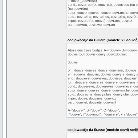
-- cover_couvress)
cond.: coverreu (ou couvreu), coverreus (ou c
(ou couvrént)
su.pr: couve, couves, couve, covranxhe, cov
su.d.: covraxhe, covraxhes, covraxhe, covrén
imper: covere (ou couve), covrans, covroz
part.: covrou, covrowe, covrant
codjowaedje da Gilliard (modele 50, douviè)
Atuze des troes bodjes: A=«douvy» B=«douv
douviè (50) douviè:douvy:douv::douvièt
douviè
pr. : douve, douves, douve, douvians, douvioz
er. : (douvia, douvias, douvia, douvyîs, douvyîz
er.d.: douviéve, douviéves, douviéve, douvién',
fut. : douverè, douverès, douverè, douverans,
cond.: douveréve, douveréves, douveréve, dou
su.pr: douve, douves, douve, douvianche, do
su.d.: douvyiche, douvyiches, douvyiche, dou
imper: douve, douvians, douvioz
part.: douvièt, douviète, douviant
A=''douvy-'', B=''douv-'', C=''douv-'';
i ''douve'', i ''douvenut'', i ''douverè'', k' i ''douve'',
codjowaedje da Stasse (modele covri) scrij