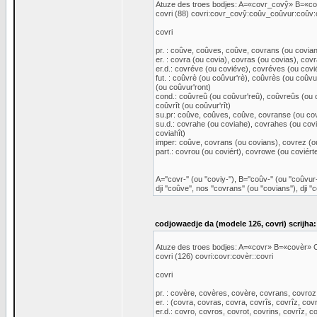
Atuze des troes bodjes: A=«covr_covŷ» B=«
covri (88) covri:covr_covŷ:coûv_coûvur:coûv:
covri
pr. : coûve, coûves, coûve, covrans (ou covian
er. : covra (ou covia), covras (ou covias), covr
er.d.: covréve (ou coviéve), covréves (ou covié
fut. : coûvrè (ou coûvur'rè), coûvrès (ou coûv
(ou coûvur'ront)
cond.: coûvreû (ou coûvur'reû), coûvreûs (ou c
coûvrît (ou coûvur'rît)
su.pr: coûve, coûves, coûve, covranse (ou co
su.d.: covrahe (ou coviahe), covrahes (ou covi
coviahît)
imper: coûve, covrans (ou covians), covrez (o
part.: covrou (ou coviért), covrowe (ou coviért
A=''covr-'' (ou ''coviy-''), B=''coûv-'' (ou ''coûvur-
dji ''coûve'', nos ''covrans'' (ou ''covians''), dji ''c
codjowaedje da (modele 126, covri) scrijha:
Atuze des troes bodjes: A=«covr» B=«covèr
covri (126) covri:covr:covèr::covri
covri
pr. : covère, covères, covère, covrans, covroz
er. : (covra, covras, covra, covrîs, covrîz, covr
er.d.: covro, covros, covrot, covrins, covrîz, co