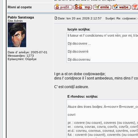
Rivni al copete
Pablo Saratxaga
Date: lon 20 avr, 2026 2:12:57
Sudjet: Re: codjowoe: c
Site Admin
lucyin scrijha:
li futeur et l' condicioneu n' vont nén; por mi, l
Dji discovere ...
Dji discoverrè
Date d' arivêye: 2005-07-01
Messaedjes: 1273
Eplaeçmint: Oûpêye
Dji discoverreu
I gn a-st on dobe codjowaedje;
dins l' coridjrece il î sont ambedeus, mins dins l' 
C' est coridjî asteure.
E rfondou: scrijha:
Atuze des troes bodjes: A=«covr» B=«cover_
covri
pr. : covere (ou couve), coveres (ou couves),
er. : covra, covras, covra, covrîs, covrîz, covrî
er.d.: covreu, covreus, covreut, covréns, covrî
fut. : coverrè (ou couvrè), coverrès (ou couv