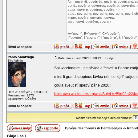
fut. : covèrrê, covèrrès, covèrrè, covèrrans, c
cond.: covèrro, covèrros, covèrrot, covèrrins, 
su.pr: covère, covères, covère, -, -, -
su.d.: covruche, covruche, covruche, covrinch
imper: covère, covrans, covroz
part.: covri, covrèye, covrant
A=''covr-'', B=''covèr-'', C=''covèr-'';
i ''covère'', i ''covrant'', i ''covèrrè'', k' i ''covère'', 
Rivni al copete
Pablo Saratxaga
Date: lon 20 avr, 2026 3:38:21
Sudjet:
Site Admin
Sol wiccionaire li ptit tåvlea a "covri" a l' dobe 
mins li grand spepieus tåvlea nén co; dji l' radjoute
çoula aveut stî spepyî pår e 2020 :
Date d' arivêye: 2005-07-01
https://wa.wiktionary.org/wiki/Sujet:Vz5ifn98n224
Messaedjes: 1273
Eplaeçmint: Oûpêye
Rivni al copete
Mostrer les messaedjes des dierin(ne)s:
Djivêye des foroms di Berdelaedjes
->
Rifond
Pådje
1
so
1