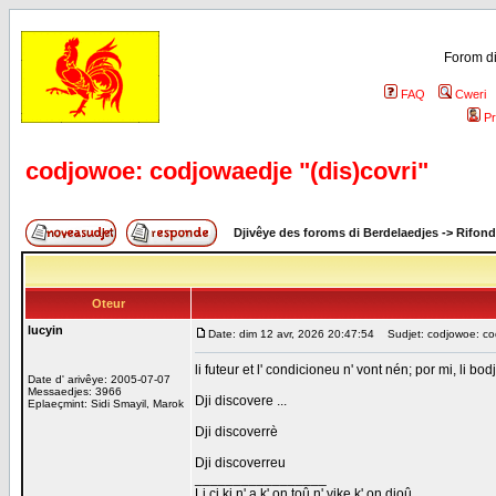
Forom di
FAQ
Cweri
Pr
codjowoe: codjowaedje "(dis)covri"
Djivêye des foroms di Berdelaedjes
->
Rifond
Oteur
lucyin
Date: dim 12 avr, 2026 20:47:54
Sudjet: codjowoe: codj
li futeur et l' condicioneu n' vont nén; por mi, li bo
Date d' arivêye: 2005-07-07
Messaedjes: 3966
Dji discovere ...
Eplaeçmint: Sidi Smayil, Marok
Dji discoverrè
Dji discoverreu
_________________
Li ci ki n' a k' on toû n' vike k' on djoû.