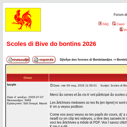
Forom di
FAQ
Cweri
Pr
Scoles di Bive do bontins 2026
Djivêye des foroms di Berdelaedjes
->
Berdel
Oteur
lucyin
Date: mie 06 may, 2026 11:58:01
Sudjet: Scoles di Bi
Merci ås cenes et ås cis k' ont pårticipé ås scoles 
Date d' arivêye: 2005-07-07
Messaedjes: 3966
Les årtchives metowes so les fis [
en ligne
] ni sont
Eplaeçmint: Sidi Smayil, Marok
k' on a veyou podbon.
Come vos avoz veyou so les papîs do cours, dj' a 
rwaitî co on côp les videyos, u lére des sacwès ki s
voci les årtchives a môde di PDF. Vos î savoz clitc
k' on-z a dit.