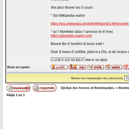
Vos ploz rtrover les 5 cours:
* Sol Wikipedia walon
https://wa.wikipedia.org/wiki/Wikipedia:Wikino
* so l' Aberteke (dizo l' anonce di m' live)
https://aberteke.walon.org/
Boune fén d' bontins & boun esté !
Disk' å moes d' octôbe, plait-st a Diu, si dji vicans 
_________________
Li ci ki n' a k' on toû n' vike k' on djoû.
Rivni al copete
Mostrer les messaedjes des dierin(ne)s:
Djivêye des foroms di Berdelaedjes
->
Berdel
Pådje
1
so
1