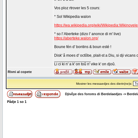
Vos ploz rtrover les 5 cours:
* Sol Wikipedia walon
https://wa.wikipedia.org/wiki/Wikipedia:Wikino
* so l' Aberteke (dizo l' anonce di m' live)
https://aberteke.walon.org/
Boune fén d' bontins & boun esté !
Disk' å moes d' octôbe, plait-st a Diu, si dji vicans 
_________________
Li ci ki n' a k' on toû n' vike k' on djoû.
Rivni al copete
Mostrer les messaedjes des dierin(ne)s:
Djivêye des foroms di Berdelaedjes
->
Berdel
Pådje
1
so
1