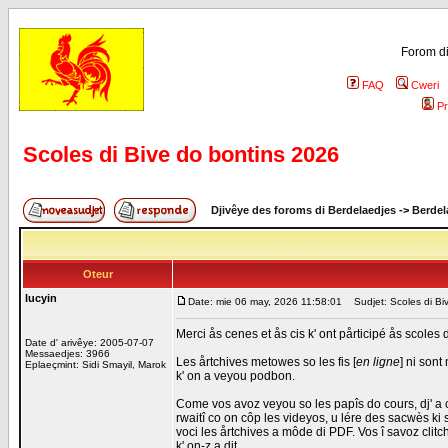
Forom di
FAQ
Cweri
Pr
Scoles di Bive do bontins 2026
Djivêye des foroms di Berdelaedjes
->
Berdel
Oteur
lucyin
Date: mie 06 may, 2026 11:58:01
Sudjet: Scoles di Bi
Merci ås cenes et ås cis k' ont pårticipé ås scoles 
Date d' arivêye: 2005-07-07
Messaedjes: 3966
Les årtchives metowes so les fis [
en ligne
] ni sont
Eplaeçmint: Sidi Smayil, Marok
k' on a veyou podbon.
Come vos avoz veyou so les papîs do cours, dj' a 
rwaitî co on côp les videyos, u lére des sacwès ki s
voci les årtchives a môde di PDF. Vos î savoz clitc
k' on-z a dit.