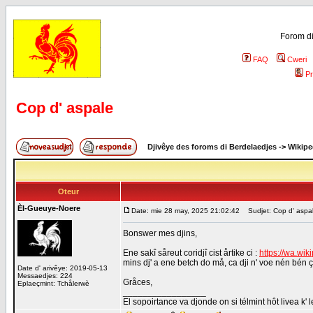
Forom di
FAQ
Cweri
Pr
Cop d' aspale
Djivêye des foroms di Berdelaedjes
->
Wikipe
Oteur
Èl-Gueuye-Noere
Date: mie 28 may, 2025 21:02:42
Sudjet: Cop d' aspa
Bonswer mes djins,
Ene sakî såreut coridjî cist årtike ci :
https://wa.wik
mins dj' a ene betch do må, ca dji n' voe nén bén ço
Date d' arivêye: 2019-05-13
Messaedjes: 224
Gråces,
Eplaeçmint: Tchålerwè
_________________
El sopoirtance va djonde on si télmint hôt livea k' 