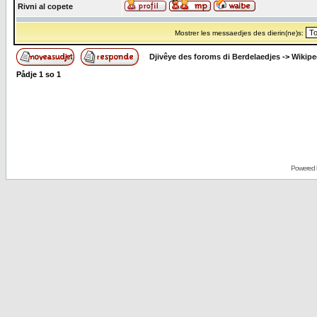
Rivni al copete
Mostrer les messaedjes des dierin(ne)s:
Djivêye des foroms di Berdelaedjes
->
Wikipe
Pådje
1
so
1
Powered