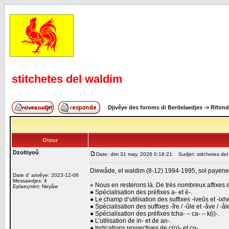
stitchetes del waldim
Djivêye des foroms di Berdelaedjes
->
Rifond
Oteur
Dzoltiyoû
Date: dim 31 may, 2026 0:18:21
Sudjet: stitchetes del
Diewåde, el waldim (8-12) 1994-1995, sol payene 199
Date d' arivêye: 2023-12-06
Messaedjes: 4
« Nous en resterons là. De très nombreux affixes d
Eplaeçmint: Neyåw
● Spécialisation des préfixes a- et è-.
● Le champ d’utilisation des suffixes -iveûs et -ixh
● Spécialisation des suffixes -îre / -ûle et -åve / -ål
● Spécialisation des préfixes tcha- – ca- – k(i)-.
● L’utilisation de in- et de an-.
● Indications respectives de c(o)- et co-.