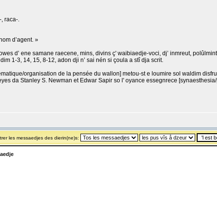
, raca-.
 nom d’agent. »
owes d’ ene samane raecene, mins, divins ç' waibiaedje-voci, dj’ inmreut, polûlmint,
ldim 1-3, 14, 15, 8-12, adon dji n’ sai nén si çoula a stî dja scrit.
schématique/organisation de la pensée du wallon] metou-st e loumire sol waldim dis
tudeyes da Stanley S. Newman et Edwar Sapir so l' oyance essegnrece [synaesthesia/p
rer les messaedjes des dierin(ne)s:
aedje