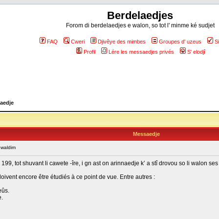
Berdelaedjes
Forom di berdelaedjes e walon, so tot l' minme ké sudjet
FAQ
Cweri
Djivêye des mimbes
Groupes d' uzeus
S
Profil
Lére les messaedjes privés
S' elodjî
aedje
Messaedje
 waldim
, tot shuvant li cawete -îre, i gn ast on arinnaedje k’ a stî drovou so li walon ses 
oivent encore être étudiés à ce point de vue. Entre autres :
eûs.
e.