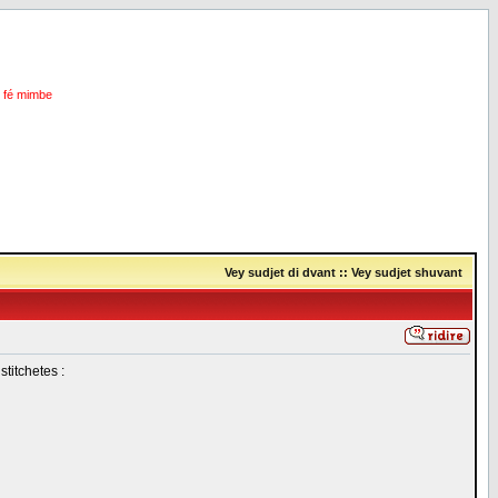
i fé mimbe
Vey sudjet di dvant
::
Vey sudjet shuvant
stitchetes :