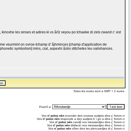
 kinoxhe les sinses et adires ki vs årîz veyou po tchaeke di zels cwand c’ est
frume veurmint on ovroe-tchamp d' åjhminces [champ d'application de
honetic symbolism] mins, cial, aspexhi åzès stitchetes leu valixhances.
Totes les eures sont a GMT + 2 eures
Potchî a:
Vos
n' poloz nén
enonder des noveas sudjets dins ç' forom ci
Vos
n' poloz nén
responde a des sudjets k' i gn a dins ç' forom ci
Vos
n' poloz nén
candjî vos messaedjes dins ç' forom ci
Vos
n' poloz nén
disfacer vos messaedjes dins ç' forom ci
Vos
n' poloz nén
vôter dins les ploncaedjes di ç' forom ci