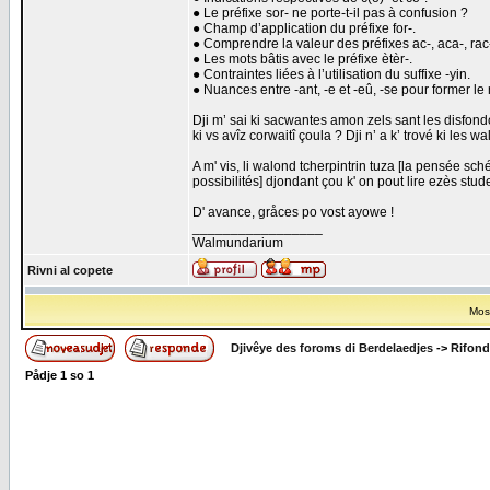
● Le préfixe sor- ne porte-t-il pas à confusion ?
● Champ d’application du préfixe for-.
● Comprendre la valeur des préfixes ac-, aca-, rac-
● Les mots bâtis avec le préfixe ètèr-.
● Contraintes liées à l’utilisation du suffixe -yin.
● Nuances entre -ant, -e et -eû, -se pour former le
Dji m’ sai ki sacwantes amon zels sant les disfond
ki vs avîz corwaitî çoula ? Dji n’ a k’ trové ki les wa
A m' vis, li walond tcherpintrin tuza [la pensée 
possibilités] djondant çou k' on pout lire ezès s
D' avance, gråces po vost ayowe !
_________________
Walmundarium
Rivni al copete
Most
Djivêye des foroms di Berdelaedjes
->
Rifond
Pådje
1
so
1