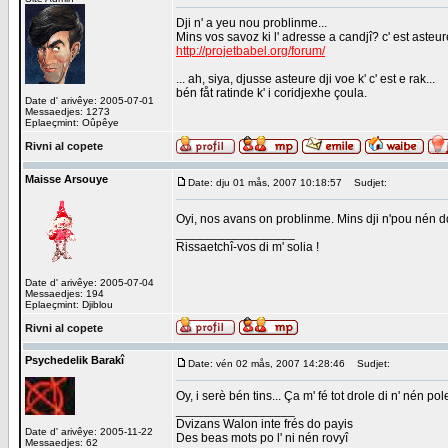
Dji n' a yeu nou problinme...
Mins vos savoz ki l' adresse a candjî? c' est asteur
http://projetbabel.org/forum/
... ah, siya, djusse asteure dji voe k' c' est e rak...
bén fåt ratinde k' i coridjexhe çoula.
Date d' arivêye: 2005-07-01
Messaedjes: 1273
Eplaeçmint: Oûpêye
Rivni al copete
Maisse Arsouye
Date: dju 01 mås, 2007 10:18:57
Sudjet:
Oyi, nos avans on problinme. Mins dji n'pou nén dd
_________________
Rissaetchî-vos di m' solia !
Date d' arivêye: 2005-07-04
Messaedjes: 194
Eplaeçmint: Djiblou
Rivni al copete
Psychedelik Barakî
Date: vén 02 mås, 2007 14:28:46
Sudjet:
Oy, i serè bén tins... Ça m' fé tot drole di n' nén pol
_________________
Dvizans Walon inte frés do payis
Date d' arivêye: 2005-11-22
Des beas mots po l' ni nén rovyî
Messaedjes: 62