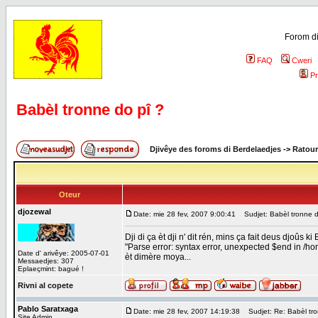
Forom di
FAQ
Cweri
Pr
Babèl tronne do pî ?
Djivêye des foroms di Berdelaedjes
->
Ratour
Oteur
djozewal
Date: mie 28 fev, 2007 9:00:41
Sudjet: Babèl tronne d
Dji di ça èt dji n' dit rén, mins ça fait deus djoûs k
"Parse error: syntax error, unexpected $end in /h
Date d' arivêye: 2005-07-01
èt dimère moya...
Messaedjes: 307
Eplaeçmint: bagué !
Rivni al copete
Pablo Saratxaga
Date: mie 28 fev, 2007 14:19:38
Sudjet: Re: Babèl tro
Site Admin