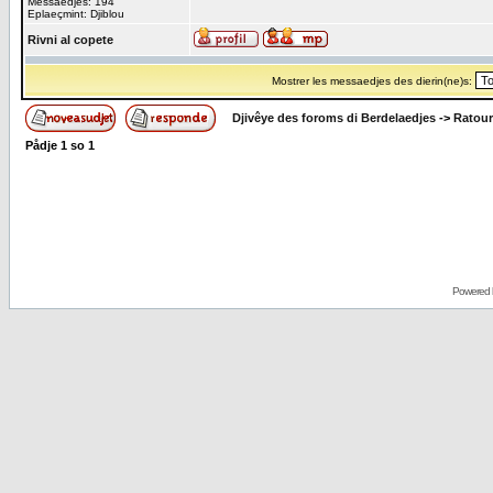
Messaedjes: 194
Eplaeçmint: Djiblou
Rivni al copete
Mostrer les messaedjes des dierin(ne)s:
Djivêye des foroms di Berdelaedjes
->
Ratour
Pådje
1
so
1
Powered