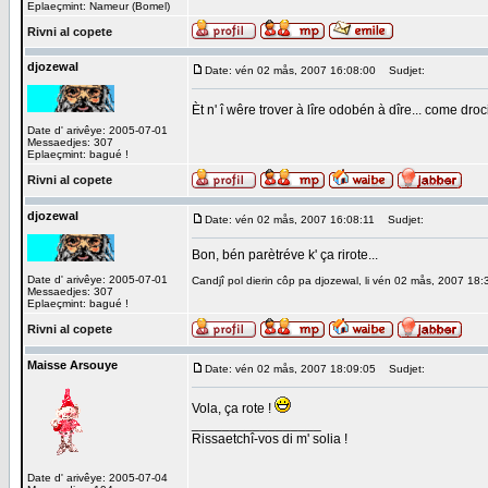
Eplaeçmint: Nameur (Bomel)
Rivni al copete
djozewal
Date: vén 02 mås, 2007 16:08:00
Sudjet:
Èt n' î wêre trover à lîre odobén à dîre... come droc
Date d' arivêye: 2005-07-01
Messaedjes: 307
Eplaeçmint: bagué !
Rivni al copete
djozewal
Date: vén 02 mås, 2007 16:08:11
Sudjet:
Bon, bén parètréve k' ça rirote...
Date d' arivêye: 2005-07-01
Candjî pol dierin côp pa djozewal, li vén 02 mås, 2007 18:
Messaedjes: 307
Eplaeçmint: bagué !
Rivni al copete
Maisse Arsouye
Date: vén 02 mås, 2007 18:09:05
Sudjet:
Vola, ça rote !
_________________
Rissaetchî-vos di m' solia !
Date d' arivêye: 2005-07-04