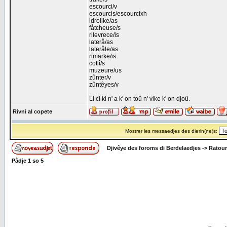
escourci/v
escourcis/escourcixh
idrolike/as
fåtcheuse/s
rilevrece/is
laterå/as
lateråle/as
rimarke/is
cotlî/s
muzeure/us
zûnter/v
zûntêyes/v
_________________
Li ci ki n' a k' on toû n' vike k' on djoû.
Rivni al copete
Mostrer les messaedjes des dierin(ne)s:
Djivêye des foroms di Berdelaedjes
->
Ratour
Pådje
1
so
5