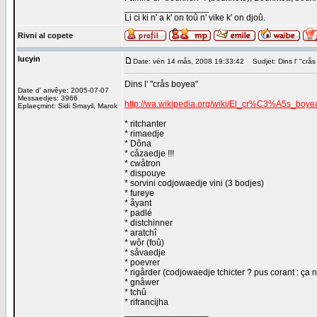
_________________
Li ci ki n' a k' on toû n' vike k' on djoû.
Rivni al copete
lucyin
Date: vén 14 mås, 2008 19:33:42
Sudjet: Dins l' "crå
Dins l' "crås boyea"
Date d' arivêye: 2005-07-07
Messaedjes: 3966
http://wa.wikipedia.org/wiki/El_cr%C3%A5s_
Eplaeçmint: Sidi Smayil, Marok
* ritchanter
* rimaedje
* Dôna
* cåzaedje !!!
* cwåtron
* dispouye
* sorvini codjowaedje vini (3 bodjes)
* fureye
* åyant
* padlé
* distchinner
* aratchî
* wôr (foû)
* såvaedje
* poevrer
* rigårder (codjowaedje tchicter ? pus corant : ça n
* gnåwer
* tchû
* rifrancijha
_________________