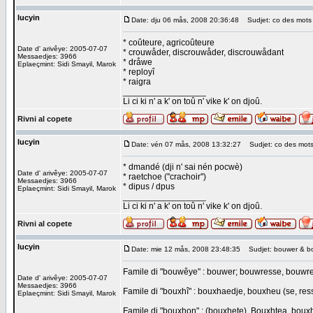
lucyin
Date: dju 06 mås, 2008 20:36:48
Sudjet: co des mots n
* coûteure, agricoûteure
Date d' arivêye: 2005-07-07
* crouwåder, discrouwåder, discrouwådant
Messaedjes: 3966
* dråwe
Eplaeçmint: Sidi Smayil, Marok
* reployî
* raigra
_________________
Li ci ki n' a k' on toû n' vike k' on djoû.
Rivni al copete
lucyin
Date: vén 07 mås, 2008 13:32:27
Sudjet: co des mot
* dmandé (dji n' sai nén pocwè)
Date d' arivêye: 2005-07-07
* raetchoe (''crachoir'')
Messaedjes: 3966
* dipus / dpus
Eplaeçmint: Sidi Smayil, Marok
_________________
Li ci ki n' a k' on toû n' vike k' on djoû.
Rivni al copete
lucyin
Date: mie 12 mås, 2008 23:48:35
Sudjet: bouwer & b
Famile di "bouwêye" : bouwer; bouwresse, bouwr
Date d' arivêye: 2005-07-07
Messaedjes: 3966
Famile di "bouxhî" : bouxhaedje, bouxheu (se, res
Eplaeçmint: Sidi Smayil, Marok
Famile di "bouxhon" : (bouxhete), Bouxhtea, bou