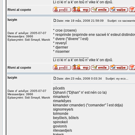
Li ci ki n' a k' on toû n' vike k' on djoû.
Rivni al copete
lucyin
Date: mie 19 mås, 2008 21:58:09
Sudjet: co sacwant
* croe (croere)
Date d' arivêye: 2005-07-07
* resprinde (esprinde ene sacwè k' esteut distind
Messaedjes: 3966
* dvere ("divere" î est)
Eplaeçmint: Sidi Smayil, Marok
* reveryî
* djermer
* rissemer
_________________
Li ci ki n' a k' on toû n' vike k' on djoû.
Rivni al copete
lucyin
Date: dim 23 mås, 2008 0:03:34
Sudjet: ey eco...
pôcet/s
Date d' arivêye: 2005-07-07
Djihan/i ("Djhan" n' est nén co la)
Messaedjes: 3966
rimarker/v
Eplaeçmint: Sidi Smayil, Marok
rimarkêyes
kimander cmander) ("comander" î est ddja)
signorreye/s
tolmonde
beyôle/s, bôle/s
spinoke/i
govion/s
rilevaedje/s
trake/s