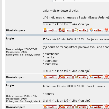
avier = disfondowe di evier:
dj' ê mètu mes tchausses a l' avier (Basse Årdene)
_________________
Li ci ki n' a k' on toû n' vike k' on djoû.
Rivni al copete
lucyin
Date: mie 05 mås, 2008 12:17:35
Sudjet: co des mots
(dji boute so mi copiutrece poirtåve avou ene ricor
Date d' arivêye: 2005-07-07
Messaedjes: 3966
* atôtchance
Eplaeçmint: Sidi Smayil, Marok
* manike
* operateur
* tournikete
_________________
Li ci ki n' a k' on toû n' vike k' on djoû.
Rivni al copete
lucyin
Date: mie 05 mås, 2008 12:18:23
Sudjet: + aparey
* aparey
Date d' arivêye: 2005-07-07
_________________
Messaedjes: 3966
Li ci ki n' a k' on toû n' vike k' on djoû.
Eplaeçmint: Sidi Smayil, Marok
Rivni al copete