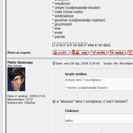
* creyåcion
* creyer (codjowaedje bouter)
* ciale (cisse-ciale)
* sindicalisse
* gruziner (codjowaedje copiner)
* gruzinmint
* ime
* evier
* parole
_________________
Li ci ki n' a k' on toû n' vike k' on djoû.
Rivni al copete
Pablo Saratxaga
Date: sem 26 dja, 2008 3:26:40
Sudjet: Re: Ricoridjre
Site Admin
lucyin scrijha:
A mete dins l' ricoridjrece :
* etoner (codjowaedje bouter)
Date d' arivêye: 2005-07-01
Messaedjes: 1273
dj' a "etouner" dins l' coridjrece; c' est l' minme?
Eplaeçmint: Oûpêye
Citåcion:
ladsu