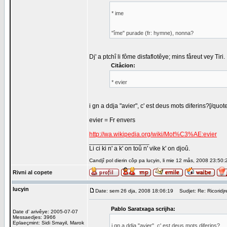
* ime
"îme" purade (fr: hymne), nonna?
Dj' a ptchî li fôme disfaflotêye; mins fåreut vey Tiri.
Citåcion:
* evier
i gn a ddja "avier", c' est deus mots diferins?[/quote
evier = Fr envers
http://wa.wikipedia.org/wiki/Mot%C3%AE:evier
_________________
Li ci ki n' a k' on toû n' vike k' on djoû.
Candjî pol dierin côp pa lucyin, li mie 12 mås, 2008 23:50:
Rivni al copete
lucyin
Date: sem 26 dja, 2008 18:06:19
Sudjet: Re: Ricoridjr
Pablo Saratxaga scrijha:
Date d' arivêye: 2005-07-07
Messaedjes: 3966
Eplaeçmint: Sidi Smayil, Marok
i gn a ddja "avier", c' est deus mots diferins?