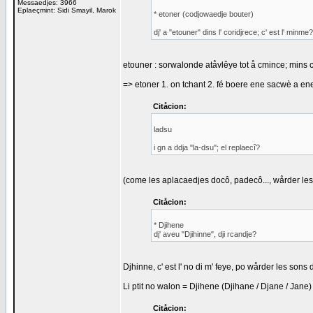
Messaedjes: 3966
Eplaeçmint: Sidi Smayil, Marok
* etoner (codjowaedje bouter)
dj' a "etouner" dins l' coridjrece; c' est l' minme?
etouner : sorwalonde atåvlêye tot å cmince; mins c
=> etoner 1. on tchant 2. fé boere ene sacwè a en
Citåcion:
ladsu
i gn a ddja "la-dsu"; el replaecî?
(come les aplacaedjes docô, padecô..., wårder les
Citåcion:
* Djihene
dj' aveu "Djihinne", dji rcandje?
Djhinne, c' est l' no di m' feye, po wårder les sons
Li ptit no walon = Djihene (Djihane / Djane / Jane)
Citåcion: