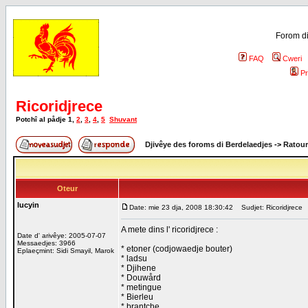
Forom di
FAQ
Cweri
Pr
Ricoridjrece
Potchî al pådje
1
,
2
,
3
,
4
,
5
Shuvant
Djivêye des foroms di Berdelaedjes
->
Ratour
Oteur
lucyin
Date: mie 23 dja, 2008 18:30:42
Sudjet: Ricoridjrece
A mete dins l' ricoridjrece :
Date d' arivêye: 2005-07-07
Messaedjes: 3966
* etoner (codjowaedje bouter)
Eplaeçmint: Sidi Smayil, Marok
* ladsu
* Djihene
* Douwård
* metingue
* Bierleu
* brantche