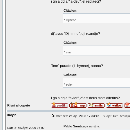
i gn a ddja "la-dsu"; el replaecî?
Citåcion:
* Djihene
dj' aveu "Djihinne", dji rcandje?
Citåcion:
* ime
"îme" purade (fr: hymne), nonna?
Citåcion:
* evier
i gn a ddja "avier", c' est deus mots diferins?
Rivni al copete
lucyin
Date: sem 26 dja, 2008 17:33:46
Sudjet: Re: Ricoridjr
Pablo Saratxaga scrijha:
Date d' arivêye: 2005-07-07