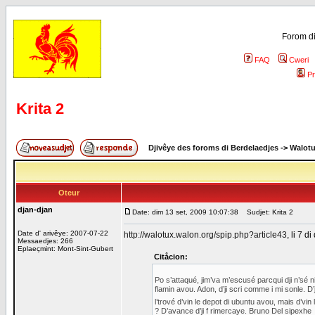
Forom di
FAQ
Cweri
Pr
Krita 2
Djivêye des foroms di Berdelaedjes
->
Walot
Oteur
djan-djan
Date: dim 13 set, 2009 10:07:38
Sudjet: Krita 2
Date d' arivêye: 2007-07-22
http://walotux.walon.org/spip.php?article43
, li 7 d
Messaedjes: 266
Eplaeçmint: Mont-Sint-Gubert
Citåcion:
Po s’attaqué, jim’va m’escusé parcqui dji n’sé ni
flamin avou. Adon, d’ji scri comme i mi sonle. D’
l’trové d’vin le depot di ubuntu avou, mais d’vin
? D’avance d’ji f rimercaye. Bruno Del sipexhe