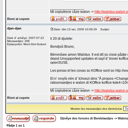
_________________
Mi copiutrece cåze walon ->
http://walotux.walon.
Rivni al copete
djan-djan
Date: dim 13 set, 2009 10:09:29
Sudjet:
Date d' arivêye: 2007-07-22
li 20 di djulete:
Messaedjes: 266
Eplaeçmint: Mont-Sint-Gubert
Bondjoû Bruno,
Bénvnûwe amon Walotux. Il est dit so cisse pådje 
depot Unsupported updates et sayî d’ trover koffice-
openSUSE.
Les ponas et les covas so KOffice sont so
http://w
Et n’ rovyîs nén d’ tchoezi dins "À propos->Changer
ratournaedjes e walon di KOffice koffice-kde4-i10
_________________
Mi copiutrece cåze walon ->
http://walotux.walon.
Rivni al copete
Mostrer les messaedjes des dierin(ne)s:
Djivêye des foroms di Berdelaedjes
->
Walot
Pådje
1
so
1