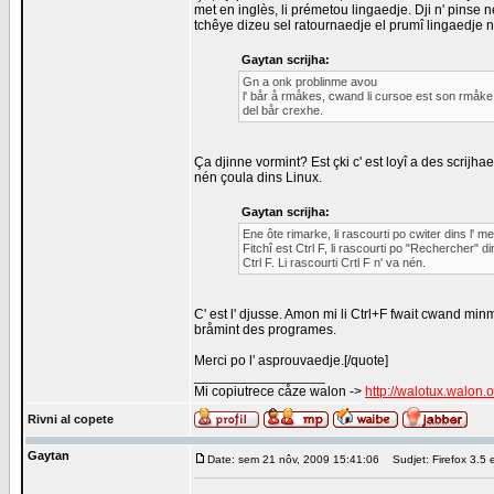
met en inglès, li prémetou lingaedje. Dji n' pinse
tchêye dizeu sel ratournaedje el prumî lingaedje n
Gaytan scrijha:
Gn a onk problinme avou
l' bår å rmåkes, cwand li cursoe est son rmåke d
del bår crexhe.
Ça djinne vormint? Est çki c' est loyî a des scrijhae
nén çoula dins Linux.
Gaytan scrijha:
Ene ôte rimarke, li rascourti po cwiter dins l' m
Fitchî est Ctrl F, li rascourti po "Rechercher" di
Ctrl F. Li rascourti Crtl F n' va nén.
C' est l' djusse. Amon mi li Ctrl+F fwait cwand min
bråmint des programes.
Merci po l' asprouvaedje.[/quote]
_________________
Mi copiutrece cåze walon ->
http://walotux.walon.
Rivni al copete
Gaytan
Date: sem 21 nôv, 2009 15:41:06
Sudjet: Firefox 3.5 