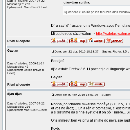
Date d' arivêye: 2007-07-22
djan-djan scrijha:
Messaedjes: 266
Eplaeçmint: Mont-Sint-Gubert
Dj' espere ki ça irè po les tchuzes dins Window
Dj' a sayî d' l' astaler dins Windows avou l' emula
_________________
Mi copiutrece cåze walon ->
http://walotux.walon.
Rivni al copete
Gaytan
Date: vén 22 dja, 2010 18:18:37
Sudjet: Firefox 3.5 e
Bondjoû,
Date d' arivêye: 2009-11-14
Messaedjes: 46
dj' a astalé Firefox 3.6. Li pacaedje di lingaedje
Eplaeçmint: Batice (Payis d'
_________________
Heve)
Gaytan
Rivni al copete
djan-djan
Date: dim 07 fev, 2010 16:51:29
Sudjet:
Date d' arivêye: 2007-07-22
Nonna, po tchaeke mwaisse modêye (2.0, 2.5, 3.0, 3.
Messaedjes: 266
et vos nd åroz)... Gn a rén d' otomatike, c' est foi
Eplaeçmint: Mont-Sint-Gubert
a s' sistinme da sinne eyet c' est on pô l' miere...
Ons inmreut bén vs priyî al shijhe do mwaisse rapl
Kçvb,