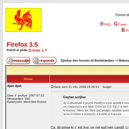
Forom di
FAQ
Cweri
Pr
Firefox 3.5
Potchî al pådje
Di dvant
1
,
2
Djivêye des foroms di Berdelaedjes
->
Walot
Oteur
djan-djan
Date: sem 21 nôv, 2009 15:26:51
Sudjet:
Date d' arivêye: 2007-07-22
Gaytan scrijha:
Messaedjes: 266
Eplaeçmint: Mont-Sint-Gubert
dj 'a disastalé li prumî modêye eyet astalé li no
mi copiutrece est Mac OSX 10.5.8. Dji n' a nén 
knoxhoz. Mins les ôtes pacaedjes astalés sont 
avou Firefox e francès, il estént e francès.
Ça, dji pinse ki c' est insi, on nel sait nén candjî.