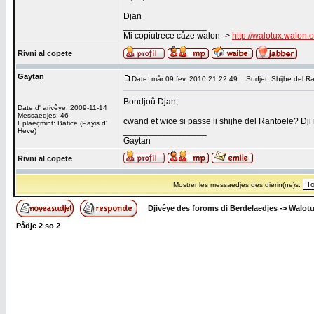
Djan
_________________
Mi copiutrece cåze walon ->
http://walotux.walon.
Rivni al copete
Gaytan
Date: mår 09 fev, 2010 21:22:49
Sudjet: Shijhe del Ra
Bondjoû Djan,
Date d' arivêye: 2009-11-14
Messaedjes: 46
cwand et wice si passe li shijhe del Rantoele? Dji n
Eplaeçmint: Batice (Payis d'
_________________
Heve)
Gaytan
Rivni al copete
Mostrer les messaedjes des dierin(ne)s:
Djivêye des foroms di Berdelaedjes
->
Walot
Pådje
2
so
2