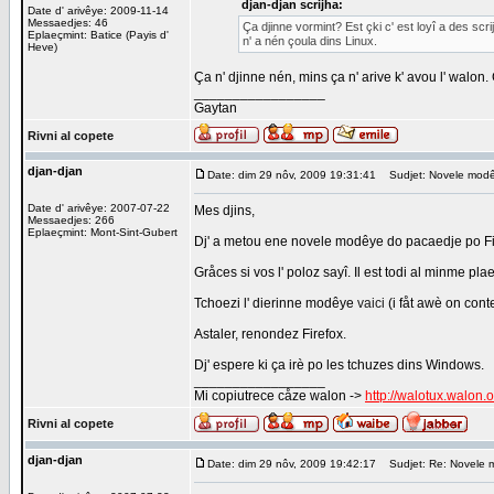
djan-djan scrijha:
Date d' arivêye: 2009-11-14
Messaedjes: 46
Ça djinne vormint? Est çki c' est loyî a des scri
Eplaeçmint: Batice (Payis d'
n' a nén çoula dins Linux.
Heve)
Ça n' djinne nén, mins ça n' arive k' avou l' walon. 
_________________
Gaytan
Rivni al copete
djan-djan
Date: dim 29 nôv, 2009 19:31:41
Sudjet: Novele mod
Date d' arivêye: 2007-07-22
Mes djins,
Messaedjes: 266
Eplaeçmint: Mont-Sint-Gubert
Dj' a metou ene novele modêye do pacaedje po Fire
Gråces si vos l' poloz sayî. Il est todi al minme pla
Tchoezi l' dierinne modêye
vaici
(i fåt awè on cont
Astaler, renondez Firefox.
Dj' espere ki ça irè po les tchuzes dins Windows.
_________________
Mi copiutrece cåze walon ->
http://walotux.walon.
Rivni al copete
djan-djan
Date: dim 29 nôv, 2009 19:42:17
Sudjet: Re: Novele 