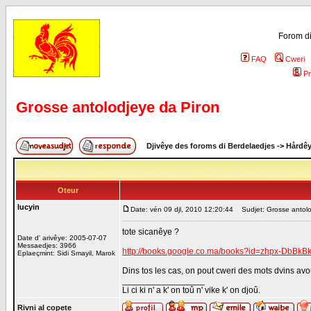
Forom di
FAQ
Cweri
Pr
Grosse antolodjeye da Piron
Djivêye des foroms di Berdelaedjes
->
Hårdê
Oteur
lucyin
Date: vén 09 djl, 2010 12:20:44
Sudjet: Grosse antolo
tote sicanêye ?
Date d' arivêye: 2005-07-07
Messaedjes: 3966
http://books.google.co.ma/books?id=zhpx-DbBkB
Eplaeçmint: Sidi Smayil, Marok
Dins tos les cas, on pout cweri des mots dvins avo
_________________
Li ci ki n' a k' on toû n' vike k' on djoû.
Rivni al copete