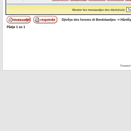
Mostrer les messaedjes des dierin(ne)s:
Djivêye des foroms di Berdelaedjes
->
Hårdê
Pådje
1
so
1
Powered