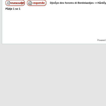
Djivêye des foroms di Berdelaedjes
->
Hårdê
Pådje
1
so
1
Powered