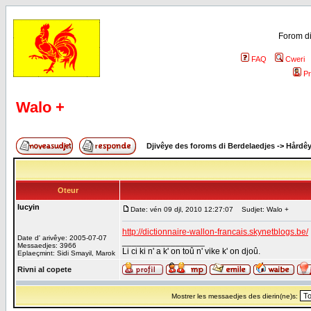
Forom di
FAQ
Cweri
Pr
Walo +
Djivêye des foroms di Berdelaedjes
->
Hårdê
Oteur
lucyin
Date: vén 09 djl, 2010 12:27:07
Sudjet: Walo +
http://dictionnaire-wallon-francais.skynetblogs.be/
Date d' arivêye: 2005-07-07
_________________
Messaedjes: 3966
Li ci ki n' a k' on toû n' vike k' on djoû.
Eplaeçmint: Sidi Smayil, Marok
Rivni al copete
Mostrer les messaedjes des dierin(ne)s: