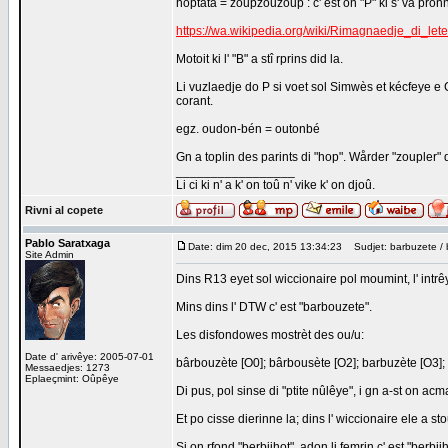
hoptata = zoupzouzoup : c' est on "P" ki s' va pro
https://wa.wikipedia.org/wiki/Rimagnaedje_di_lete
Motoit ki l' "B" a stî rprins did la.
Li vuzlaedje do P si voet sol Simwès et kécfeye e 
corant.
egz. oudon-bén = outonbé
Gn a toplin des parints di "hop". Wårder "zoupler" di
_________________
Li ci ki n' a k' on toû n' vike k' on djoû.
Rivni al copete
Pablo Saratxaga
Date: dim 20 dec, 2015 13:34:23
Sudjet: barbuzete / b
Site Admin
Dins R13 eyet sol wiccionaire pol moumint, l' int
Mins dins l' DTW c' est "barbouzete".
Les disfondowes mostrèt des ou/u:
Date d' arivêye: 2005-07-01
bârbouzète [O0]; bârbousète [O2]; barbuzète [O3]
Messaedjes: 1273
Eplaeçmint: Oûpêye
Di pus, pol sinse di "ptite nûlêye", i gn a-st on ac
Et po cisse dierinne la; dins l' wiccionaire ele a 
Si on rfond "berbijhot", adon li femrin c' est "berbij