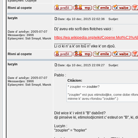
Eplaeçmint: Oûpêye
Rivni al copete
lucyin
Date: dju 10 dec, 2015 22:02:36
Sudjet:
Dj' aveu eto scrît des flotches vaici :
Date d' arivêye: 2005-07-07
Messaedjes: 3966
https://wa.wikipedia.org/wiki/Copene:Mot%C3%
Eplaeçmint: Sidi Smayil, Marok
_________________
Li ci ki n' a k' on toû n' vike k' on djoû.
Rivni al copete
lucyin
Date: dju 10 dec, 2015 22:09:27
Sudjet:
Pablo :
Date d' arivêye: 2005-07-07
Citåcion:
Messaedjes: 3966
Eplaeçmint: Sidi Smayil, Marok
* zoupler =>
zoubler
?
"zoupler" est pus etimolodjike, come dobe rifon
minme k' aveu rfondou "zoubler".)
Did wice k' i vént li "B" dabôrd?
dji pinséve ki, etimolodjicmint c' esteut on "B", ki, 
Lucyin :
"zoupler" = "hopler"