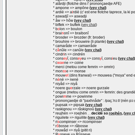
* alårdji (flotche dins l' prononçaedje AFE)
* ampone => ampône
(
vey chal
)
* ardiè => a
i
rdiè (c' est ene flotche taprece, la ki 
* aswadjî => aswadji
* åw => hôw
(
vey chal
)
* biftek => buftek (
vey chal
)
* b
o
lon => boulon
* brai
n
onî => braibonî
* brosder => brozder (fr: broder)
* brouhire => brouwire (li plante)
(
vey chal
)
* camaråde => camaeråde
* c
å
nûle => canûle
(
vey chal
)
* cindr
i
n => cindrén
* cons
ey
î, cons
ey
eu => cons
y
î, cons
i
eu
(
vey chal
)
* c
wae
ne => coine
* merci (metou come femrin => omrin)
* mon
ss
e => monse
* mouw
et
(dins franwal) => mouwea ("moya" end e
* n
è
nè => nenè
* niyåd => niyå
* noere gu
e
rzale => noere gurzale
* ongue (metou come omrin => femrin: des grand
* powi
m
me => powinme
* prononçaedje di "paxhnåde" : /paç.'nɔːt/ (nén pɔːç
* pupsak => pipsak
(
vey chal
)
* raskignou => råskignoû
(
vey chal
)
* reujhén => roejhén . .
decidé so
roejhén
, (
vey c
* riguilete => riguilite
(
vey chal
)
* ri
s
compinser => ricompinser
* r
ô
bosse => råbosse
* rouwåd => riyå (pitit ri)
* R
u
sseye => Rûsseye