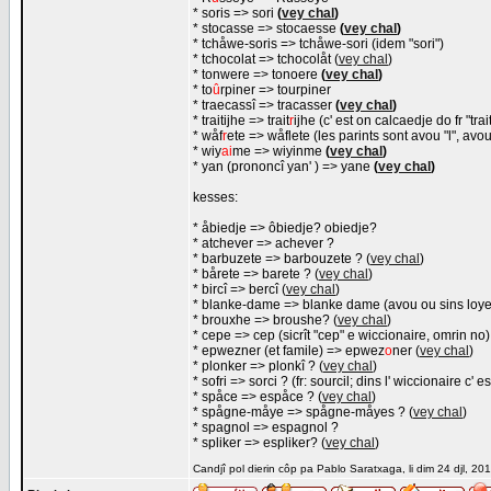
* soris => sori
(
vey chal
)
* stocasse => stocaesse
(
vey chal
)
* tchåwe-soris => tchåwe-sori (idem "sori")
* tchocolat => tchocolåt (
vey chal
)
* tonwere => tonoere
(
vey chal
)
* to
û
rpiner => tourpiner
* traecassî => tracasser
(
vey chal
)
* traitijhe => trait
r
ijhe (c' est on calcaedje do fr "trai
* wåf
r
ete => wåflete (les parints sont avou "l", avou 
* wiy
ai
me => wiyinme
(
vey chal
)
* yan (prononcî yan' ) => yane
(
vey chal
)
kesses:
* åbiedje => ôbiedje? obiedje?
* atchever => achever ?
* barbuzete => barbouzete ? (
vey chal
)
* bårete => barete ? (
vey chal
)
* bircî => bercî (
vey chal
)
* blanke-dame => blanke dame (avou ou sins loy
* brouxhe => broushe? (
vey chal
)
* cepe => cep (sicrît "cep" e wiccionaire, omrin no)
* epwezner (et famile) => epwez
o
ner (
vey chal
)
* plonker => plonkî ? (
vey chal
)
* sofri => sorci ? (fr: sourcil; dins l' wiccionaire c'
* spåce => espåce ? (
vey chal
)
* spågne-måye => spågne-måyes ? (
vey chal
)
* spagnol => espagnol ?
* spliker => espliker? (
vey chal
)
Candjî pol dierin côp pa Pablo Saratxaga, li dim 24 djl, 20