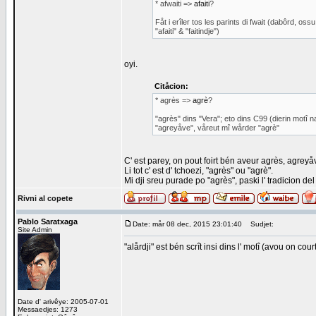
* afwaiti =>
afaiti
?
Fåt i erîler tos les parints di fwait (dabôrd, ossu 
"afaiti" & "faitindje")
oyi.
Citåcion:
* agrès =>
agrè
?
"agrès" dins "Vera"; eto dins C99 (dierin motî 
"agreyåve", våreut mî wårder "agrè"
C' est parey, on pout foirt bén aveur agrès, agreyå
Li tot c' est d' tchoezi, "agrès" ou "agrè".
Mi dji sreu purade po "agrès", paski l' tradicion del 
Rivni al copete
Pablo Saratxaga
Date: mår 08 dec, 2015 23:01:40
Sudjet:
Site Admin
"alårdji" est bén scrît insi dins l' motî (avou on co
Date d' arivêye: 2005-07-01
Messaedjes: 1273