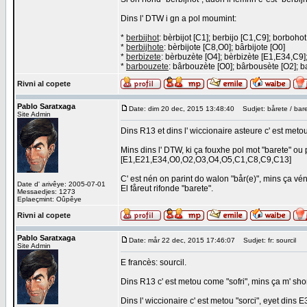
Dins l' DTW i gn a pol moumint:
*
berbijhot
: bèrbijot [C1]; berbijo [C1,C9]; borboho
*
berbijhote
: bèrbijote [C8,O0]; bârbijote [O0]
*
berbizete
: bèrbuzète [O4]; bèrbizète [E1,E34,C9]
*
barbouzete
: bârbouzète [O0]; bârbousète [O2]; b
Rivni al copete
Pablo Saratxaga
Date: dim 20 dec, 2015 13:48:40
Sudjet: bårete / bar
Site Admin
Dins R13 et dins l' wiccionaire asteure c' est meto
Mins dins l' DTW, ki ça fouxhe pol mot "barete" ou p
[E1,E21,E34,O0,O2,O3,O4,O5,C1,C8,C9,C13]
C' est nén on parint do walon "bår(e)", mins ça vén
Date d' arivêye: 2005-07-01
El fåreut rifonde "barete".
Messaedjes: 1273
Eplaeçmint: Oûpêye
Rivni al copete
Pablo Saratxaga
Date: mår 22 dec, 2015 17:46:07
Sudjet: fr: sourcil
Site Admin
E francès: sourcil.
Dins R13 c' est metou come "sofri", mins ça m' sho
Dins l' wiccionaire c' est metou "sorci", eyet dins 