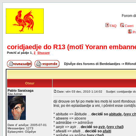
Forom di
FAQ
Cweri
Pr
coridjaedje do R13 (motî Yorann embann
Potchî al pådje
1
,
2
Shuvant
Djivêye des foroms di Berdelaedjes
->
Rifond
Oteur
Pablo Saratxaga
Date: vén 03 dec, 2010 1:14:02
Sudjet: coridjaedje d
Site Admin
dji drouve on fyi po mete les mots ki sont rfondous
Insi, po èn eplaidaedje a vni, i pôrént esse coridjîs
* abitude => åbitude . .
decidé so
abitude
, (
vey ch
* abwere =>
aboere
* admiråbe =>
admiråve
Date d' arivêye: 2005-07-01
* aeyir => ayir . .
decidé so
ayir
, (
vey chal
)
Messaedjes: 1273
* afwaiti => afaiti . .
decidé so
afaiti
Eplaeçmint: Oûpêye
* agåxhe =>
agåjhe
(
vey chal
)