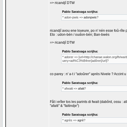
=> ricandjî DTW
Pablo Saratxaga scrijha:
* adon-pwis =>
adonpwis
?
ricandjî avou ene loyeure, po n' nén esse foû-rîle p
Eto : udon-bén / oudon-bén; Ban-bwès
=> ricandjî DTW
Pablo Saratxaga scrijha:
* adorer => [url=http://chanae.walon.org/lh/wa/
uery=ad%C3%B4rer]adôrer[/url]?
co parey : n' a-t i "adoûrer" après Nivele ? Accint 
Pablo Saratxaga scrijha:
* afwaiti =>
afaiti
?
Fåt i erîler tos les parints di fwait (dabôrd, ossu : a
"afaiti" & "faitindje")
Pablo Saratxaga scrijha:
* agrès =>
agrè
?