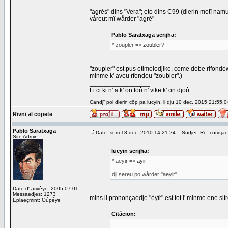
"agrès" dins "Vera"; eto dins C99 (dierin motî nam
våreut mî wårder "agrè"
Pablo Saratxaga scrijha:
* zoupler =>
zoubler
?
"zoupler" est pus etimolodjike, come dobe rifondowe
minme k' aveu rfondou "zoubler".)
_________________
Li ci ki n' a k' on toû n' vike k' on djoû.
Candjî pol dierin côp pa lucyin, li dju 10 dec, 2015 21:55:0
Rivni al copete
Pablo Saratxaga
Date: sem 18 dec, 2010 14:21:24
Sudjet: Re: coridjae
Site Admin
lucyin scrijha:
* aeyir =>
ayir
dji sereu po wårder "aeyir"
Date d' arivêye: 2005-07-01
Messaedjes: 1273
mins li prononçaedje "èyîr" est tot l' minme ene si
Eplaeçmint: Oûpêye
Citåcion: