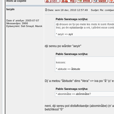
Rivni al copete
lucyin
Date: sem 18 dec, 2010 12:57:49
Sudjet: Re: coridjae
Pablo Saratxaga scrijha:
Date d' arivêye: 2005-07-07
Messaedjes: 3966
dji drouve on fyi po mete les mots ki sont rfond
Eplaeçmint: Sidi Smayil, Marok
Insi, po èn eplaidaedje a vni, i pôrént esse corid
* aeyir =>
ayir
dji sereu po wårder "aeyir"
Pablo Saratxaga scrijha:
kesses:
* abitude =>
åbitude
Dj' a metou "åbitude" dins "Vera" => iva po "å" (c' e
Pablo Saratxaga scrijha:
* abominåbe =>
abôminåbe
?
neni, dji sereu pol disfaflotaedje (abominåbe) (n' 
betchfessî "ô"