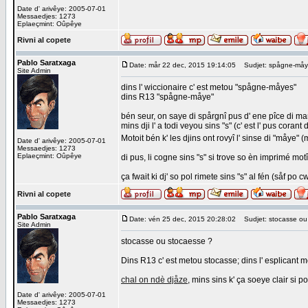
Date d' arivêye: 2005-07-01
Messaedjes: 1273
Eplaeçmint: Oûpêye
Rivni al copete
Pablo Saratxaga
Date: mår 22 dec, 2015 19:14:05
Sudjet: spågne-måy
Site Admin
dins l' wiccionaire c' est metou "spågne-måyes"
dins R13 "spågne-måye"
bén seur, on saye di spårgnî pus d' ene pîce di m
mins dji l' a todi veyou sins "s" (c' est l' pus corant
Motoit bén k' les djins ont rovyî l' sinse di "måye" (
Date d' arivêye: 2005-07-01
Messaedjes: 1273
Eplaeçmint: Oûpêye
di pus, li cogne sins "s" si trove so èn imprimé motî
ça fwait ki dj' so pol rimete sins "s" al fén (såf
Rivni al copete
Pablo Saratxaga
Date: vén 25 dec, 2015 20:28:02
Sudjet: stocasse ou
Site Admin
stocasse ou stocaesse ?
Dins R13 c' est metou stocasse; dins l' esplicant m
chal on ndè djåze
, mins sins k' ça soeye clair si
Date d' arivêye: 2005-07-01
Messaedjes: 1273