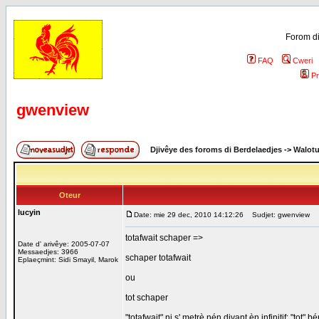
Forom di
FAQ
Cweri
Pr
gwenview
Djivêye des foroms di Berdelaedjes
->
Walot
Oteur
lucyin
Date: mie 29 dec, 2010 14:12:26
Sudjet: gwenview
totafwait schaper =>
Date d' arivêye: 2005-07-07
Messaedjes: 3966
schaper totafwait
Eplaeçmint: Sidi Smayil, Marok
ou
tot schaper
"totafwait" ni s' metrè nén divant èn infinitif; "tot" bé