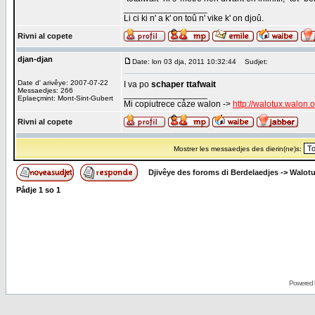
_________________
Li ci ki n' a k' on toû n' vike k' on djoû.
Rivni al copete
djan-djan
Date: lon 03 dja, 2011 10:32:44
Sudjet:
Date d' arivêye: 2007-07-22
I va po
schaper ttafwait
Messaedjes: 266
_________________
Eplaeçmint: Mont-Sint-Gubert
Mi copiutrece cåze walon ->
http://walotux.walon.
Rivni al copete
Mostrer les messaedjes des dierin(ne)s:
Djivêye des foroms di Berdelaedjes
->
Walot
Pådje
1
so
1
Powered