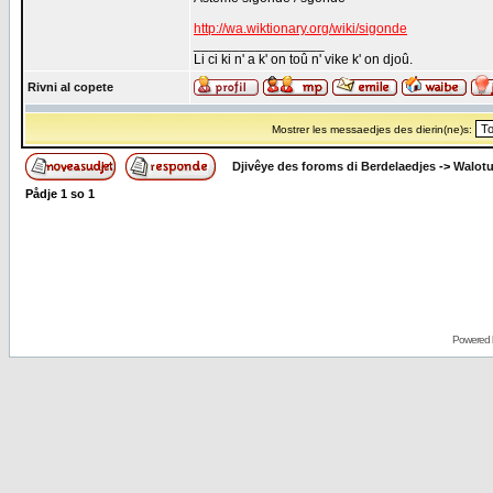
http://wa.wiktionary.org/wiki/sigonde
_________________
Li ci ki n' a k' on toû n' vike k' on djoû.
Rivni al copete
Mostrer les messaedjes des dierin(ne)s:
Djivêye des foroms di Berdelaedjes
->
Walot
Pådje
1
so
1
Powered