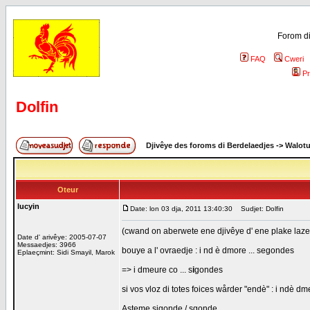
Forom di
FAQ
Cweri
Pr
Dolfin
Djivêye des foroms di Berdelaedjes
->
Walot
Oteur
lucyin
Date: lon 03 dja, 2011 13:40:30
Sudjet: Dolfin
(cwand on aberwete ene djivêye d' ene plake lazer 
Date d' arivêye: 2005-07-07
Messaedjes: 3966
bouye a l' ovraedje : i nd è dmore ... segondes
Eplaeçmint: Sidi Smayil, Marok
=> i dmeure co ... s
i
gondes
si vos vloz di totes foices wårder "endè" : i ndè dm
Asteme sigonde / sgonde