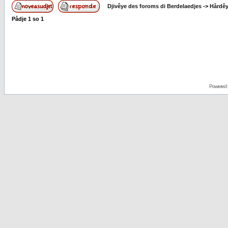
Djivêye des foroms di Berdelaedjes
->
Hårdê
Pådje
1
so
1
Powered