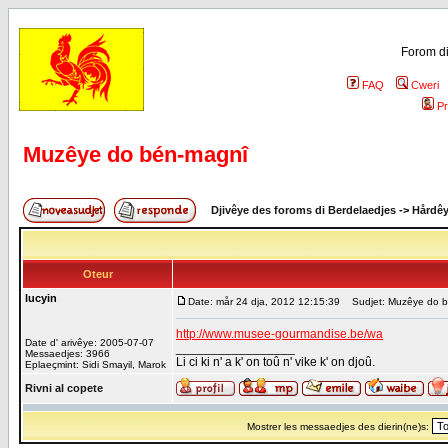
Forom di
FAQ
Cweri
Pr
Muzêye do bén-magnî
Djivêye des foroms di Berdelaedjes
->
Hårdê
Oteur
lucyin
Date: mår 24 dja, 2012 12:15:39
Sudjet: Muzêye do b
http://www.musee-gourmandise.be/wa
Date d' arivêye: 2005-07-07
_________________
Messaedjes: 3966
Li ci ki n' a k' on toû n' vike k' on djoû.
Eplaeçmint: Sidi Smayil, Marok
Rivni al copete
Mostrer les messaedjes des dierin(ne)s: