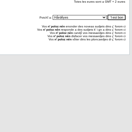
Totes les eures sont a GMT + 2 eures
Potchî a:
Vos
n' poloz nén
enonder des noveas sudjets dins ç' forom ci
Vos
n' poloz nén
responde a des sudjets k' i gn a dins ç' forom ci
Vos
n' poloz nén
candjî vos messaedjes dins ç' forom ci
Vos
n' poloz nén
disfacer vos messaedjes dins ç' forom ci
Vos
n' poloz nén
vôter dins les ploncaedjes di ç' forom ci