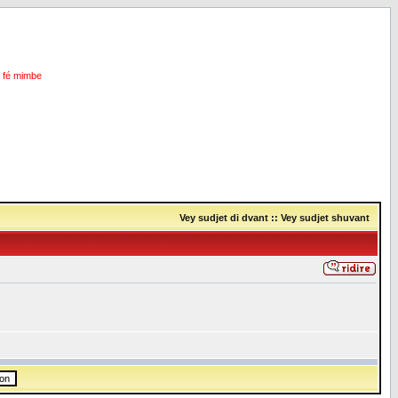
i fé mimbe
Vey sudjet di dvant
::
Vey sudjet shuvant