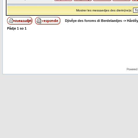
Mostrer les messaedjes des dierin(ne)s:
Djivêye des foroms di Berdelaedjes
->
Hårdê
Pådje
1
so
1
Powered