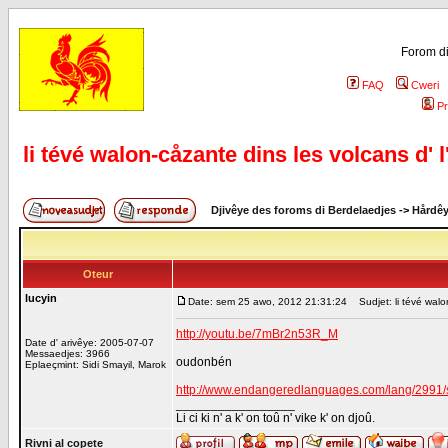
Forom di
FAQ
Cweri
Pr
li tévé walon-cåzante dins les volcans d' l'
Djivêye des foroms di Berdelaedjes
->
Hårdê
Oteur
lucyin
Date: sem 25 awo, 2012 21:31:24
Sudjet: li tévé walon
http://youtu.be/7mBr2n53R_M
Date d' arivêye: 2005-07-07
Messaedjes: 3966
oudonbén
Eplaeçmint: Sidi Smayil, Marok
http://www.endangeredlanguages.com/lang/2991
_________________
Li ci ki n' a k' on toû n' vike k' on djoû.
Rivni al copete