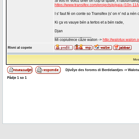
Si vos m' voloz dner on côp di spale, li ratournaedj
https://www.transifex.com/projects/p/gaia-l10n-11
I s' faut fé on conte so Transifex (s' on n' nd a né
Ki ça vs vauye bén a tertos et a bén rade,
Djan
_________________
Mi copiutrece cåze walon ->
http://walotux.walon.
Rivni al copete
Most
Djivêye des foroms di Berdelaedjes
->
Walot
Pådje
1
so
1