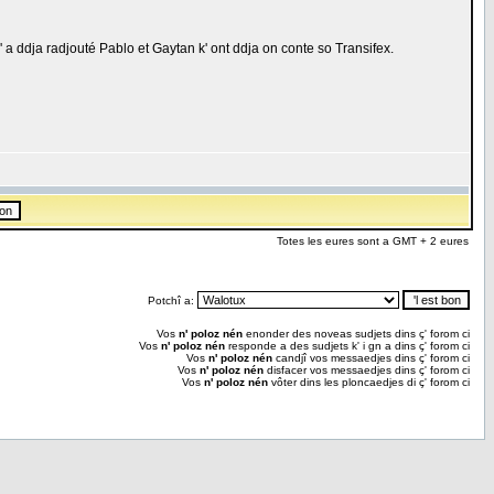
j' a ddja radjouté Pablo et Gaytan k' ont ddja on conte so Transifex.
Totes les eures sont a GMT + 2 eures
Potchî a:
Vos
n' poloz nén
enonder des noveas sudjets dins ç' forom ci
Vos
n' poloz nén
responde a des sudjets k' i gn a dins ç' forom ci
Vos
n' poloz nén
candjî vos messaedjes dins ç' forom ci
Vos
n' poloz nén
disfacer vos messaedjes dins ç' forom ci
Vos
n' poloz nén
vôter dins les ploncaedjes di ç' forom ci