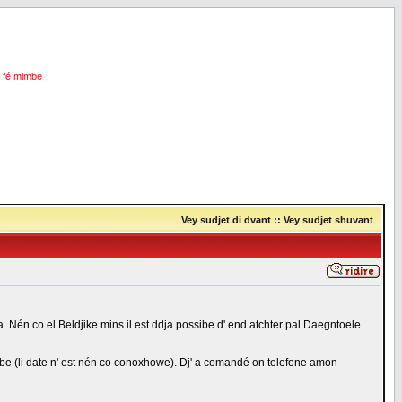
i fé mimbe
Vey sudjet di dvant
::
Vey sudjet shuvant
a. Nén co el Beldjike mins il est ddja possibe d' end atchter pal Daegntoele
imbe (li date n' est nén co conoxhowe). Dj' a comandé on telefone amon