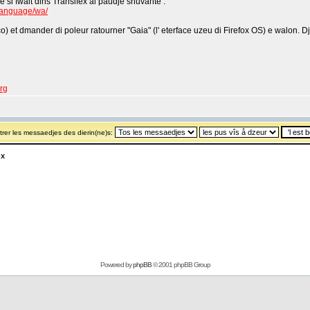
e si fwait dins Transifex al paudje shuvante :
/language/wa/
n co) et dmander di poleur ratourner "Gaia" (l' eterface uzeu di Firefox OS) e walon. D
org
rer les messaedjes des dierin(ne)s:
ux
Powered by
phpBB
© 2001 phpBB Group